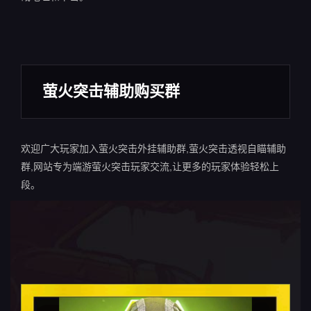
萤火突击辅助购买群
欢迎广大玩家加入萤火突击外挂辅助群,萤火突击透视自瞄辅助
群,网站专为端游萤火突击玩家交流,让更多的玩家体验轻松上
段。