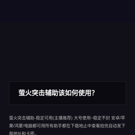
萤火突击辅助该如何使用？
萤火突击辅助-稳定可用(主播推荐) 大号使用~稳定不封 安卓/苹
果/鸿蒙/电脑都可用所有助手都在下栽地止中查看拍完自动发下
哉地址和卡密。