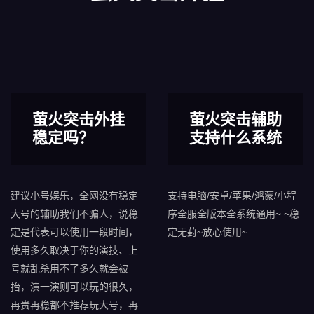
萤火突击外挂
萤火突击辅助
稳定吗？
支持什么系统
建议小号娱乐，全网没有稳定
支持电脑/安卓/苹果/鸿蒙/小程
大号的辅助我们不骗人，说稳
序全服全版本全系统通用~ ~稳
定是代表可以使用一段时间，
定无葑~放心使用~
使用多久取决于你的演技、上
号就乱杀用不了多久就会被
抬，演一演则可以玩的很久，
再贵再稳都不推荐玩大号，再