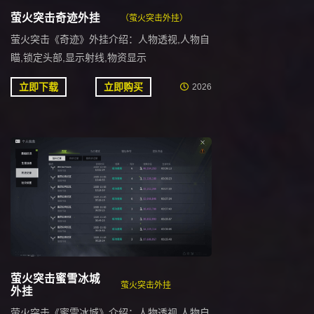
萤火突击奇迹外挂
（萤火突击外挂）
萤火突击《奇迹》外挂介绍：人物透视,人物自
瞄,锁定头部,显示射线,物资显示
立即下载
立即购买
2026
萤火突击蜜雪冰城
萤火突击外挂
外挂
萤火突击《蜜雪冰城》介绍：人物透视,人物自