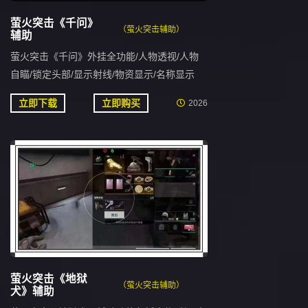
萤火突击《千问》
（萤火突击辅助）
辅助
萤火突击《千问》外挂全功能/人物透视/人物
自瞄/锁定头部/显示射线/物资显示/名称显示
立即下载
立即购买
2026
萤火突击《地狱
（萤火突击辅助）
犬》辅助